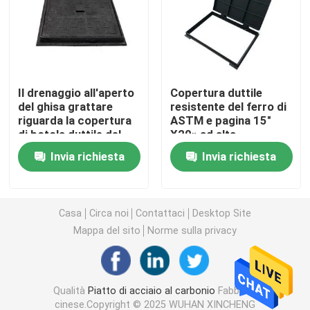
strato ondulato di gi
Flangia del tubo d'acciaio
Il drenaggio all'aperto
Copertura duttile
del ghisa grattare
resistente del ferro di
riguarda la copertura
ASTM e pagina 15"
Tubo senza cuciture galvanizzato
di botola duttile del
X20» ad alta
ghisa
resistenza
Invia richiesta
Invia richiesta
Accessorio per tubi d'acciaio
Bolt e dadi
Casa
Circa noi
Contattaci
Desktop Site
Mappa del sito
Norme sulla privacy
Filo di ferro di gi
Qualità
Piatto di acciaio al carbonio
Fabbrica
rete metallica saldata
cinese.Copyright © 2025 WUHAN XINCHENG