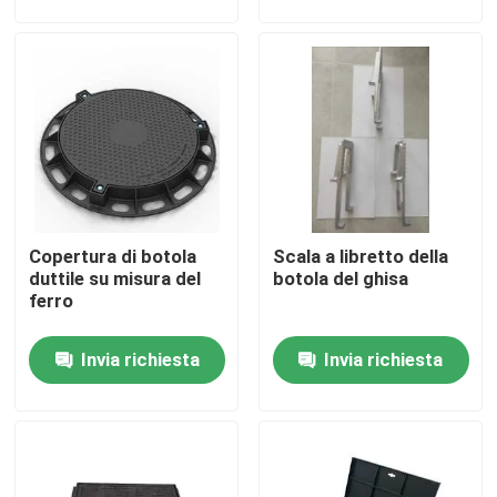
Giro della fabbrica
Controllo di qualità
Contattici
Copertura di botola
Scala a libretto della
Richieda una citazione
duttile su misura del
botola del ghisa
ferro
Piatto di acciaio al carbonio
Invia richiesta
Invia richiesta
Striscia di acciaio al carbonio
Barra di acciaio al carbonio