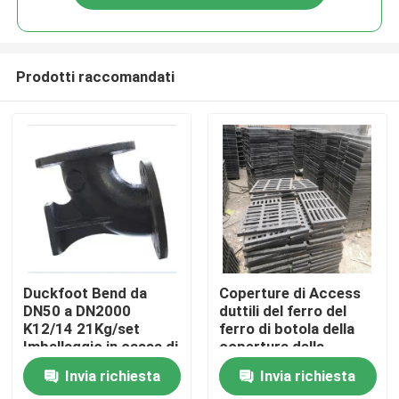
Prodotti raccomandati
Casa
Duckfoot Bend da
Coperture di Access
DN50 a DN2000
duttili del ferro del
K12/14 21Kg/set
ferro di botola della
Prodotti
Imballaggio in cassa di
copertura della
legno
fonderia duttile ad alta
Invia richiesta
Invia richiesta
resistenza della colata
Circa noi