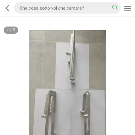
2
/
3