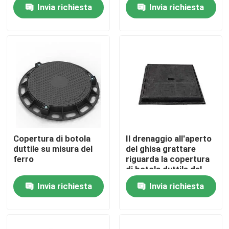
legno
fonderia duttile ad alta
Invia richiesta
Invia richiesta
resistenza della colata
Giro della fabbrica
Controllo di qualità
Contattici
Richieda una citazione
Copertura di botola
Il drenaggio all'aperto
duttile su misura del
del ghisa grattare
Piatto di acciaio al carbonio
ferro
riguarda la copertura
di botola duttile del
ghisa
Invia richiesta
Invia richiesta
Striscia di acciaio al carbonio
Barra di acciaio al carbonio