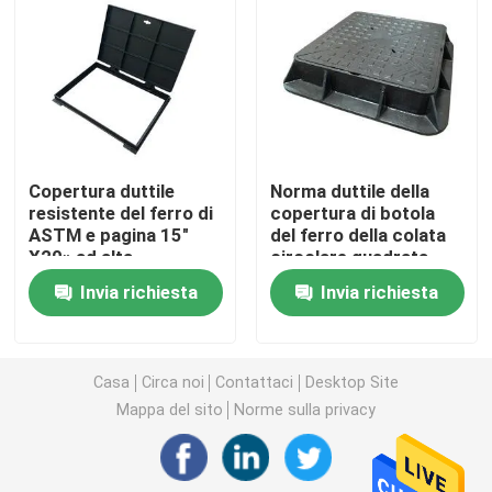
strato ondulato di gi
Flangia del tubo d'acciaio
Copertura duttile
Norma duttile della
Tubo senza cuciture galvanizzato
resistente del ferro di
copertura di botola
ASTM e pagina 15"
del ferro della colata
X20» ad alta
circolare quadrata
Accessorio per tubi d'acciaio
resistenza
ASTM ASME AISI
Invia richiesta
Invia richiesta
Bolt e dadi
Casa
Circa noi
Contattaci
Desktop Site
Filo di ferro di gi
Mappa del sito
Norme sulla privacy
rete metallica saldata