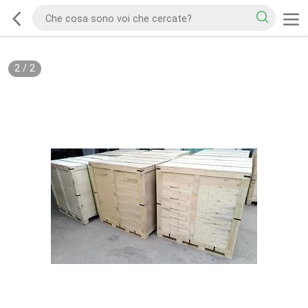
2
/
2