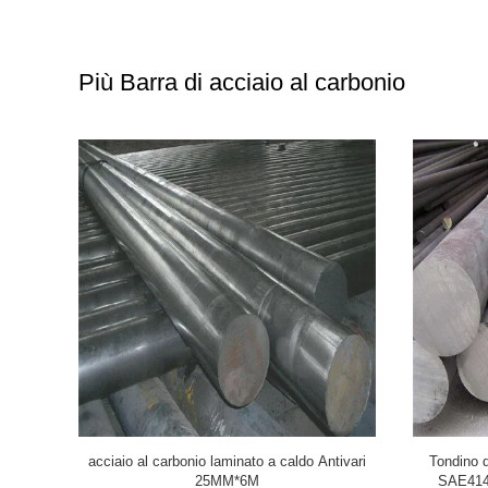
Più Barra di acciaio al carbonio
 lega di JIS
Azione d'acciaio ad alto tenore di carbonio a
Gli HL del a
d hanno
laminazione a caldo 75MM*6M del tondino
di JIS GB