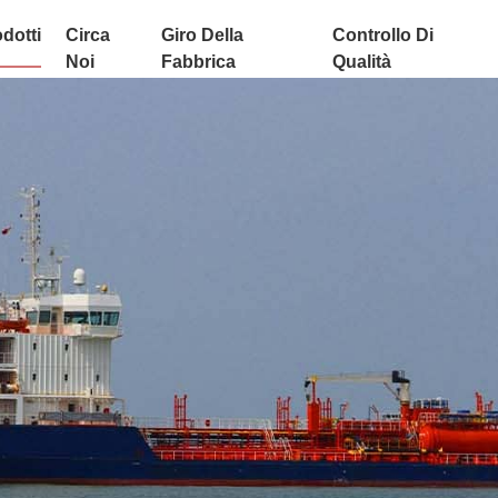
dotti
Circa
Giro Della
Controllo Di
Noi
Fabbrica
Qualità