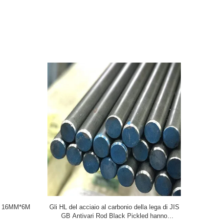
tivari del
Acciaio al carbonio BarSteel di acciaio al
acciaio al 
 dell'en di
carbonio della lega Rod rotondo 4145H UNS