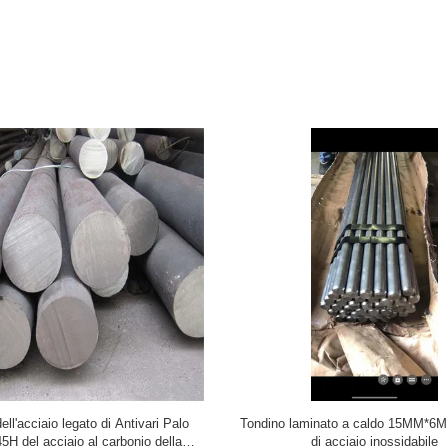
cciaio al carbonio della lega dell'en
Gli HL marinati neri di riserva di An
 Antivari Rod Black Pickled hanno
carbonio rotondo dell'acciaio legato