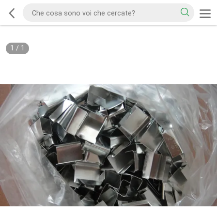
1
/
1