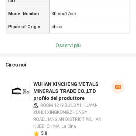
lari
Model Number
30cmx17cm
Place of Origin
china
Osservi più
Circa noi
WUHAN XINCHENG METALS
MINERALS TRADE CO.,LTD
profilo del produttore
ROOM 1219,BUILD#1,HUAYU-
XUHUI XINGKONG,ZHONGYI
ROAD,JIANG'AN DISTRICT WUHAN
HUBEI CHINA ,La Cina
5.0