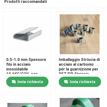
Prodotti raccomandati
0.5-1.0 mm Spessore
Imballaggio Striscia di
filo in acciaio
acciaio al carbonio
inossidabile
per la guarnizione per
19.6KG/COIL con
PET/PP Striscia
Casa
disegno serrato
larghezza 13mm-
Invia richiesta
Invia richiesta
25mm
Prodotti
Circa noi