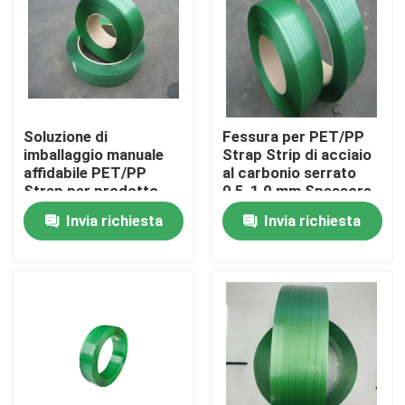
Giro della fabbrica
Controllo di qualità
Soluzione di
Fessura per PET/PP
imballaggio manuale
Strap Strip di acciaio
Contattici
affidabile PET/PP
al carbonio serrato
Strap per prodotto
0,5-1,0 mm Spessore
argenteo da
Invia richiesta
Invia richiesta
Richieda una citazione
16MMX0,8MM
Piatto di acciaio al carbonio
Striscia di acciaio al carbonio
Barra di acciaio al carbonio