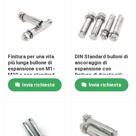
Finitura per una vita
DIN Standard bulloni di
più lunga bullone di
ancoraggio di
espansione con M1-
espansione con
M20 o non standard
finitura di durata più
come progetto
lunga per la
Invia richiesta
Invia richiesta
richiesta
costruzione di edifici
Casa
Prodotti
Circa noi