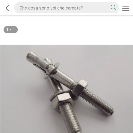
1
/
1