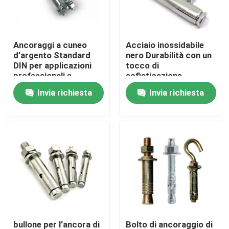
Giro della fabbrica
Ancoraggi a cuneo
Acciaio inossidabile
d'argento Standard
nero Durabilità con un
Controllo di qualità
DIN per applicazioni
tocco di
professionali e
sofisticazione
commerciali
Invia richiesta
Invia richiesta
Contattici
Richieda una citazione
Piatto di acciaio al carbonio
Striscia di acciaio al carbonio
Barra di acciaio al carbonio
bullone per l'ancora di
Bolto di ancoraggio di