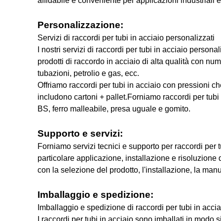
affidabile e conveniente per applicazioni industriali e
Personalizzazione:
Servizi di raccordi per tubi in acciaio personalizzati
I nostri servizi di raccordi per tubi in acciaio person
prodotti di raccordo in acciaio di alta qualità con nume
tubazioni, petrolio e gas, ecc.
Offriamo raccordi per tubi in acciaio con pressioni c
includono cartoni + pallet.Forniamo raccordi per tubi i
BS, ferro malleabile, presa uguale e gomito.
Supporto e servizi:
Forniamo servizi tecnici e supporto per raccordi per t
particolare applicazione, installazione e risoluzione
con la selezione del prodotto, l'installazione, la ma
Imballaggio e spedizione:
Imballaggio e spedizione di raccordi per tubi in accia
I raccordi per tubi in acciaio sono imballati in modo 