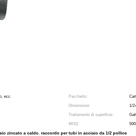
o, ecc.
Pacchetto:
Car
Dimensione:
1/2
Trattamento di superficie:
Gal
MOQ:
500
aio zincato a caldo
raccordo per tubi in acciaio da 1/2 pollice
,