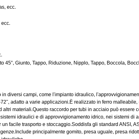
as, ecc.
 ecc.
c.
to 45°, Giunto, Tappo, Riduzione, Nipplo, Tappo, Boccola, Boc
o in diversi campi, come l'impianto idraulico, l'approvvigionament
''-72'', adatto a varie applicazioni.È realizzato in ferro malleabi
ltri materiali.Questo raccordo per tubi in acciaio può essere coll
istemi idraulici e di approvvigionamento idrico, nei sistemi di a
per un facile trasporto e stoccaggio.Soddisfa gli standard ANSI, A
sigenze.Include principalmente gomito, presa uguale, presa ridotta