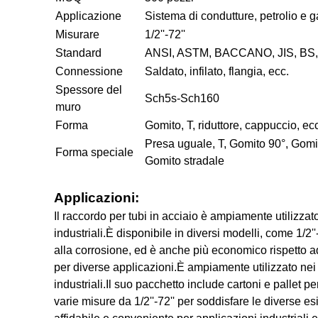
Applicazione
Sistema di condutture, petrolio e g
Misurare
1/2''-72''
Standard
ANSI, ASTM, BACCANO, JIS, BS,
Connessione
Saldato, infilato, flangia, ecc.
Spessore del
Sch5s-Sch160
muro
Forma
Gomito, T, riduttore, cappuccio, ec
Presa uguale, T, Gomito 90°, Gomi
Forma speciale
Gomito stradale
Applicazioni:
Il raccordo per tubi in acciaio è ampiamente utilizzat
industriali.È disponibile in diversi modelli, come 1/2
alla corrosione, ed è anche più economico rispetto ad a
per diverse applicazioni.È ampiamente utilizzato nei s
industriali.Il suo pacchetto include cartoni e pallet 
varie misure da 1/2''-72'' per soddisfare le diverse e