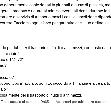
sono generalmente confezionati in pluriball o buste di plastica, m
eggere il prodotto e ridurre al minimo eventuali danni durante la 
 corriere o servizio di trasporto merci.I costi di spedizione dipe
orrere.Facciamo ogni sforzo per garantire che il tuo ordine sia 
do per tubi per il trasporto di fluidi o altri mezzi, composto da tub
 in acciaio?
o è 1/2''-72''.
aio?
acciaio?
dono tubo in acciaio, gomito, raccordo a T, flangia e altre parti.
iaio?
cipalmente per il trasporto di fluidi o altri mezzi.
T del acciaio al carbonio Dn65
,
Accessori per tubi senza cuciture d