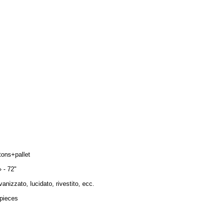
tons+pallet
» - 72"
vanizzato, lucidato, rivestito, ecc.
pieces