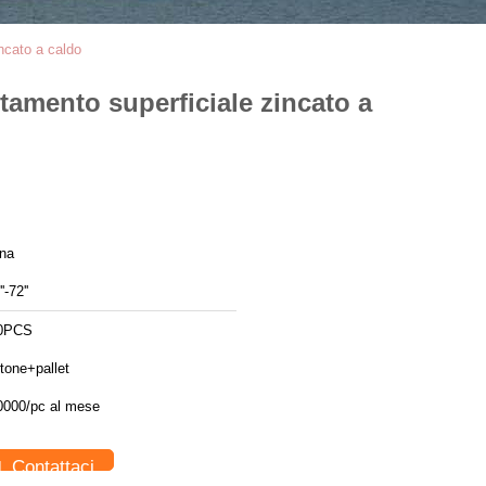
incato a caldo
ttamento superficiale zincato a
ina
'-72''
0PCS
tone+pallet
0000/pc al mese
Contattaci