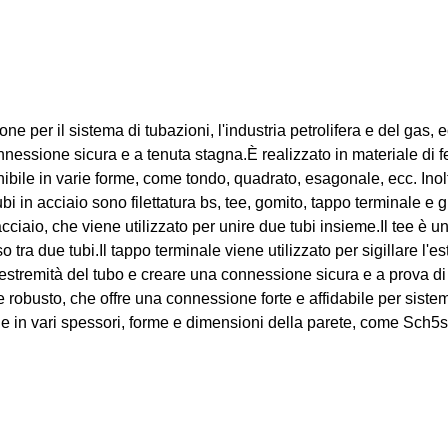
ne per il sistema di tubazioni, l'industria petrolifera e del gas, e
nessione sicura e a tenuta stagna.È realizzato in materiale di f
bile in varie forme, come tondo, quadrato, esagonale, ecc. Inoltr
ubi in acciaio sono filettatura bs, tee, gomito, tappo terminale e g
acciaio, che viene utilizzato per unire due tubi insieme.Il tee è un
tra due tubi.Il tappo terminale viene utilizzato per sigillare l'es
e estremità del tubo e creare una connessione sicura e a prova di 
 e robusto, che offre una connessione forte e affidabile per sistemi
bile in vari spessori, forme e dimensioni della parete, come Sch5