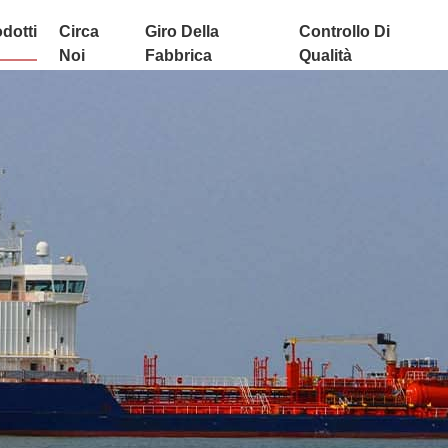
dotti
Circa
Giro Della
Controllo Di
Noi
Fabbrica
Qualità