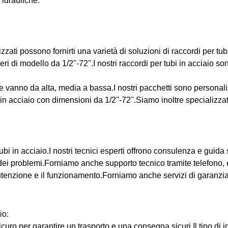
 idrauliche.
alizzati possono fornirti una varietà di soluzioni di raccordi per t
ri di modello da 1/2''-72''.I nostri raccordi per tubi in acciaio s
he vanno da alta, media a bassa.I nostri pacchetti sono personali
n acciaio con dimensioni da 1/2''-72''.Siamo inoltre specializzati
ubi in acciaio.I nostri tecnici esperti offrono consulenza e guida 
 dei problemi.Forniamo anche supporto tecnico tramite telefono, e
nutenzione e il funzionamento.Forniamo anche servizi di garanzia 
io:
sicuro per garantire un trasporto e una consegna sicuri.Il tipo di 