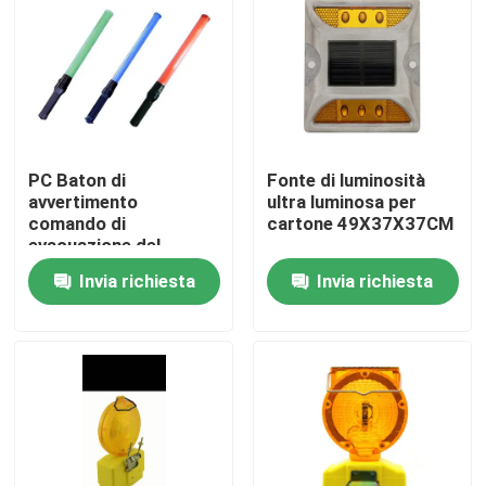
PC Baton di
Fonte di luminosità
avvertimento
ultra luminosa per
comando di
cartone 49X37X37CM
evacuazione del
traffico nelle aree
Invia richiesta
Invia richiesta
densamente popolate
Casa
Prodotti
Circa noi