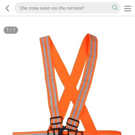
1
/
1