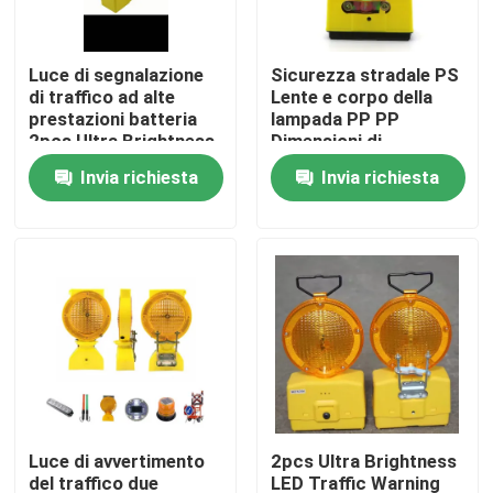
Giro della fabbrica
Luce di segnalazione
Sicurezza stradale PS
di traffico ad alte
Lente e corpo della
prestazioni batteria
lampada PP PP
Controllo di qualità
2pcs Ultra Brightness
Dimensioni di
LED
imballaggio
Invia richiesta
Invia richiesta
49X37X37CM
Contattici
Richieda una citazione
Piatto di acciaio al carbonio
Striscia di acciaio al carbonio
Luce di avvertimento
2pcs Ultra Brightness
Barra di acciaio al carbonio
del traffico due
LED Traffic Warning