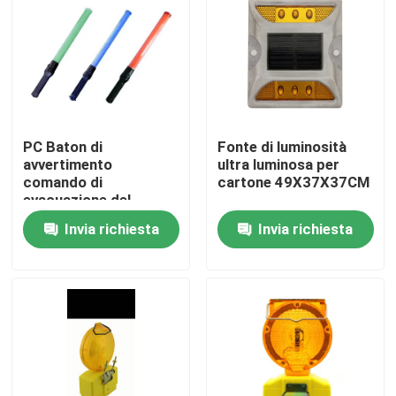
PC Baton di
Fonte di luminosità
avvertimento
ultra luminosa per
comando di
cartone 49X37X37CM
evacuazione del
traffico nelle aree
Invia richiesta
Invia richiesta
densamente popolate
Casa
Prodotti
Circa noi