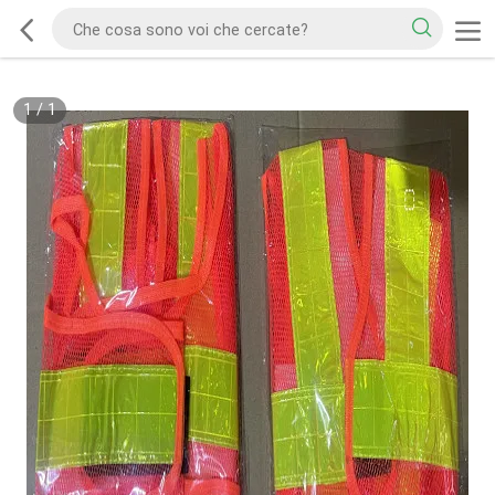
1
/
1