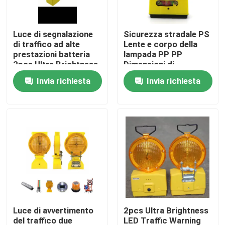
Giro della fabbrica
Luce di segnalazione
Sicurezza stradale PS
di traffico ad alte
Lente e corpo della
prestazioni batteria
lampada PP PP
Controllo di qualità
2pcs Ultra Brightness
Dimensioni di
LED
imballaggio
Invia richiesta
Invia richiesta
49X37X37CM
Contattici
Richieda una citazione
Piatto di acciaio al carbonio
Striscia di acciaio al carbonio
Luce di avvertimento
2pcs Ultra Brightness
Barra di acciaio al carbonio
del traffico due
LED Traffic Warning