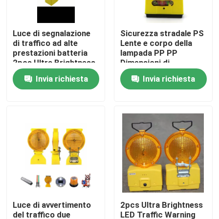
Giro della fabbrica
Luce di segnalazione
Sicurezza stradale PS
di traffico ad alte
Lente e corpo della
prestazioni batteria
lampada PP PP
Controllo di qualità
2pcs Ultra Brightness
Dimensioni di
LED
imballaggio
Invia richiesta
Invia richiesta
49X37X37CM
Contattici
Richieda una citazione
Piatto di acciaio al carbonio
Striscia di acciaio al carbonio
Luce di avvertimento
2pcs Ultra Brightness
Barra di acciaio al carbonio
del traffico due
LED Traffic Warning