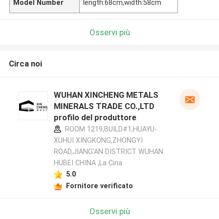
Model Number
length:68cm,width:58cm
Osservi più
Circa noi
WUHAN XINCHENG METALS
MINERALS TRADE CO.,LTD
profilo del produttore
ROOM 1219,BUILD#1,HUAYU-
XUHUI XINGKONG,ZHONGYI
ROAD,JIANG'AN DISTRICT WUHAN
HUBEI CHINA ,La Cina
5.0
Fornitore verificato
Osservi più