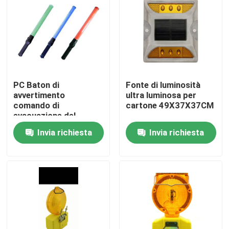
PC Baton di
Fonte di luminosità
avvertimento
ultra luminosa per
comando di
cartone 49X37X37CM
evacuazione del
traffico nelle aree
Invia richiesta
Invia richiesta
densamente popolate
Casa
Prodotti
Circa noi