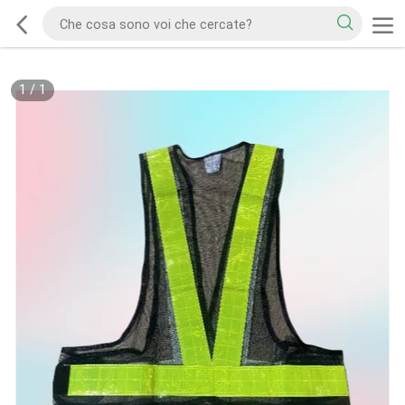
1
/
1