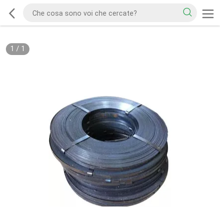
1
/
1