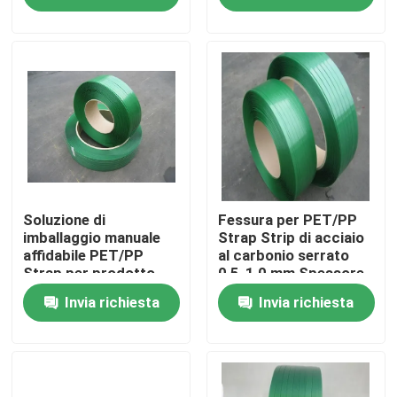
Giro della fabbrica
Controllo di qualità
Contattici
Richieda una citazione
Soluzione di
Fessura per PET/PP
imballaggio manuale
Strap Strip di acciaio
affidabile PET/PP
al carbonio serrato
Strap per prodotto
0,5-1,0 mm Spessore
Piatto di acciaio al carbonio
argenteo da
Invia richiesta
Invia richiesta
16MMX0,8MM
Striscia di acciaio al carbonio
Barra di acciaio al carbonio