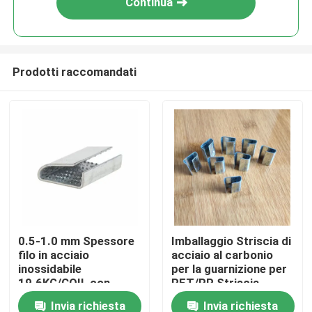
Continua
Prodotti raccomandati
Casa
0.5-1.0 mm Spessore
Imballaggio Striscia di
filo in acciaio
acciaio al carbonio
Prodotti
inossidabile
per la guarnizione per
19.6KG/COIL con
PET/PP Striscia
disegno serrato
larghezza 13mm-
Invia richiesta
Invia richiesta
Circa noi
25mm