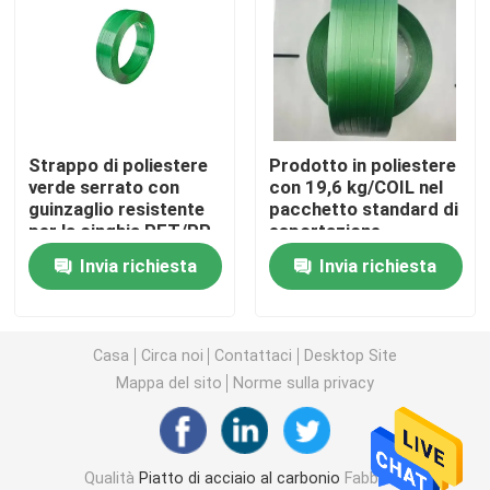
strato ondulato di gi
Flangia del tubo d'acciaio
Strappo di poliestere
Prodotto in poliestere
verde serrato con
con 19,6 kg/COIL nel
Tubo senza cuciture galvanizzato
guinzaglio resistente
pacchetto standard di
per la cinghia PET/PP
esportazione
Accessorio per tubi d'acciaio
Invia richiesta
Invia richiesta
Bolt e dadi
Casa
Circa noi
Contattaci
Desktop Site
Mappa del sito
Norme sulla privacy
Filo di ferro di gi
rete metallica saldata
Qualità
Piatto di acciaio al carbonio
Fabbrica