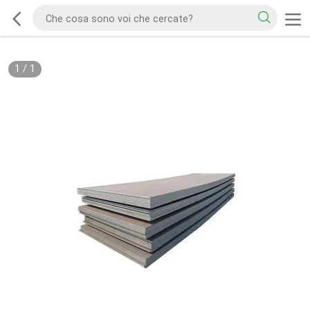
1
/
1