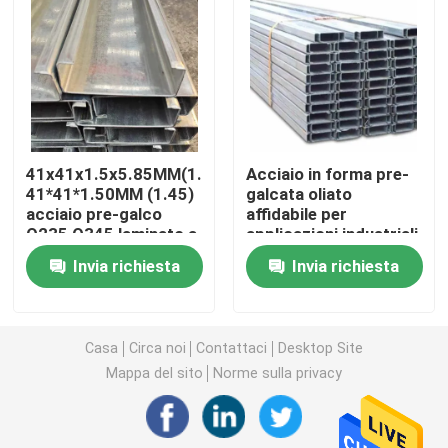
strato ondulato di gi
Flangia del tubo d'acciaio
41x41x1.5x5.85MM(1.2),
Acciaio in forma pre-
Tubo senza cuciture galvanizzato
41*41*1.50MM (1.45)
galcata oliato
acciaio pre-galco
affidabile per
Q235,Q345 laminato a
applicazioni industriali
Accessorio per tubi d'acciaio
caldo e piegato a
Invia richiesta
Invia richiesta
freddo
Bolt e dadi
Casa
Circa noi
Contattaci
Desktop Site
Filo di ferro di gi
Mappa del sito
Norme sulla privacy
rete metallica saldata