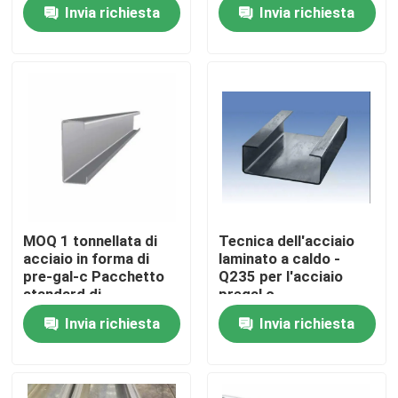
41*41*1.50MM (1.45)
Invia richiesta
Invia richiesta
Giro della fabbrica
Controllo di qualità
Contattici
Richieda una citazione
MOQ 1 tonnellata di
Tecnica dell'acciaio
acciaio in forma di
laminato a caldo -
Piatto di acciaio al carbonio
pre-gal-c Pacchetto
Q235 per l'acciaio
standard di
pregal c
esportazione
Invia richiesta
Invia richiesta
Pacchetto
Striscia di acciaio al carbonio
41x41x1.5x5.85
Barra di acciaio al carbonio