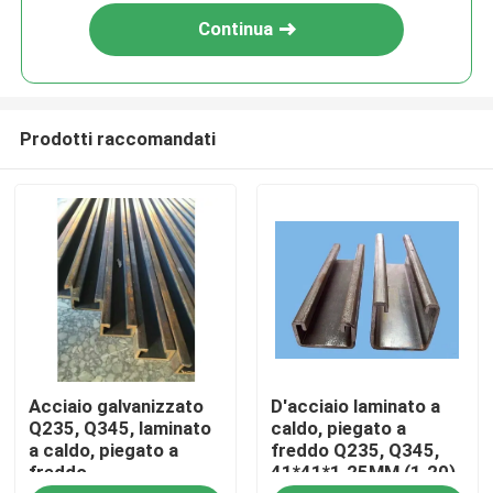
Continua
Prodotti raccomandati
Casa
Acciaio galvanizzato
D'acciaio laminato a
Prodotti
Q235, Q345, laminato
caldo, piegato a
a caldo, piegato a
freddo Q235, Q345,
freddo
41*41*1.25MM (1.20),
Circa noi