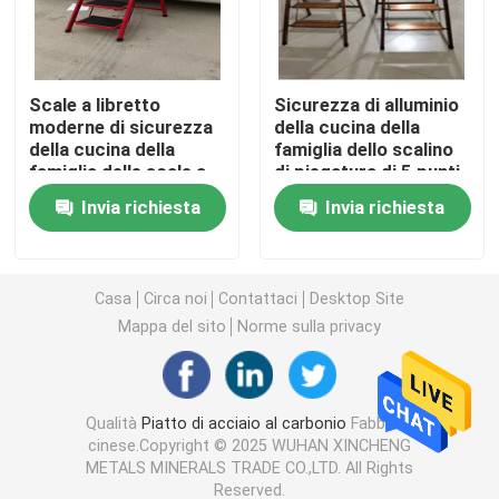
strato ondulato di gi
Scale a libretto
Sicurezza di alluminio
moderne di sicurezza
della cucina della
Flangia del tubo d'acciaio
della cucina della
famiglia dello scalino
famiglia delle scale a
di piegatura di 5 punti
libretto di piegatura 4
cinque scale a libretto
Tubo senza cuciture galvanizzato
Invia richiesta
Invia richiesta
Accessorio per tubi d'acciaio
Casa
Circa noi
Contattaci
Desktop Site
Mappa del sito
Norme sulla privacy
Bolt e dadi
Filo di ferro di gi
Qualità
Piatto di acciaio al carbonio
Fabbrica
cinese.Copyright © 2025 WUHAN XINCHENG
METALS MINERALS TRADE CO.,LTD. All Rights
rete metallica saldata
Reserved.