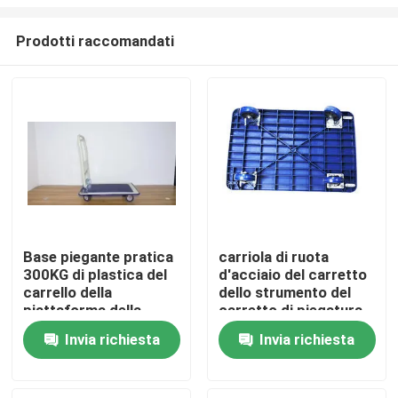
Prodotti raccomandati
Base piegante pratica
carriola di ruota
300KG di plastica del
d'acciaio del carretto
Casa
carrello della
dello strumento del
piattaforma della
carretto di piegatura
ruota del carrello 4
della piattaforma del
Prodotti
Invia richiesta
Invia richiesta
della piattaforma
carrello a mano di
150kg 300kg
Circa noi