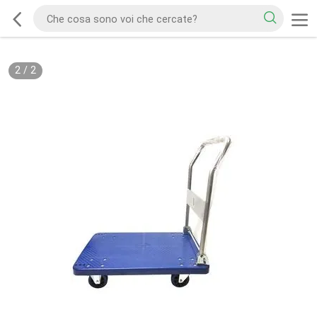
2
/
2