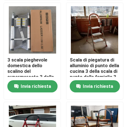
Giro della fabbrica
Controllo di qualità
Contattici
3 scala pieghevole
Scala di piegatura di
domestica dello
alluminio di punto della
Richieda una citazione
scalino del
cucina 3 della scala di
supermercato 3 della
punto della famiglia 3
scala a libretto
Invia richiesta
Invia richiesta
Piatto di acciaio al carbonio
Striscia di acciaio al carbonio
Barra di acciaio al carbonio