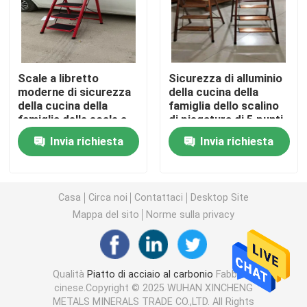
strato ondulato di gi
Scale a libretto
Sicurezza di alluminio
Flangia del tubo d'acciaio
moderne di sicurezza
della cucina della
della cucina della
famiglia dello scalino
famiglia delle scale a
di piegatura di 5 punti
Tubo senza cuciture galvanizzato
libretto di piegatura 4
cinque scale a libretto
Invia richiesta
Invia richiesta
Accessorio per tubi d'acciaio
Casa
Circa noi
Contattaci
Desktop Site
Bolt e dadi
Mappa del sito
Norme sulla privacy
Filo di ferro di gi
Qualità
Piatto di acciaio al carbonio
Fabbrica
cinese.Copyright © 2025 WUHAN XINCHENG
rete metallica saldata
METALS MINERALS TRADE CO.,LTD. All Rights