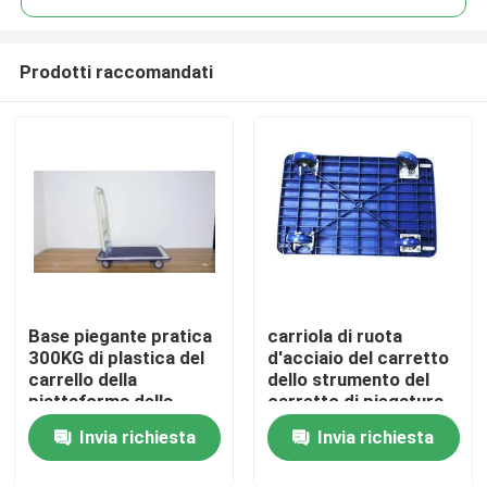
Prodotti raccomandati
Base piegante pratica
carriola di ruota
Casa
300KG di plastica del
d'acciaio del carretto
carrello della
dello strumento del
piattaforma della
carretto di piegatura
Prodotti
ruota del carrello 4
della piattaforma del
Invia richiesta
Invia richiesta
della piattaforma
carrello a mano di
150kg 300kg
Circa noi