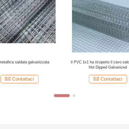
e industriale ha ricoperto la maglia
Maglia saldata galvanizzata della 
 galvanizzata immersa calda del
polli di Mesh Panels For Chicken 
bione del cappotto del cavo
cavo
Contattaci
Contattaci