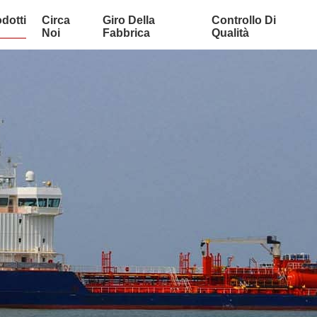
dotti
Circa
Giro Della
Controllo Di
Noi
Fabbrica
Qualità