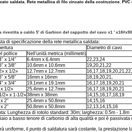
ncato saldata
Rete metallica di filo zincato della costruzione
PVC c
,
,
a rivestita a caldo 5' di Garbion del cappotto del cavo x1 ' x18#x9
sta di specificazione della rete metallica saldata:
ertura
Diametro di cavo
l pollice
Nell'unità metrica (millimetri)
4" x 1/4"
6.4mm x 6.4mm
22,23,24
8" x 3/8"
10.6mm x 10.6mm
19,20,21,22
2» x 1/2»
12.7mm x 12.7mm
16,17,18,19,20,21,22
8" x 5/8"
16mm x 16mm
18,19,20,21,
4" x 3/4"
19.1mm x 19.1mm
16,17,18,19,20,21
 x 1/2»
25.4mm x 12.7mm
16,17,18,19,20,21
1/2» x 1-1/2»
38mm x 38mm
14,15,16,17,18,19
 x 2"
25.4mm x 50.8mm
14,15,16
 x 2"
50.8mm x 50.8mm
12,13,14,15,16
ta: Lunghezza di rotolo standard: 30m; larghezza: 0.5m - 1.8m
ciaio a basso tenore di carbonio di alta qualità e poi è passivata 
rà uniforme, il punto di saldatura sarà costante, la prestazione l