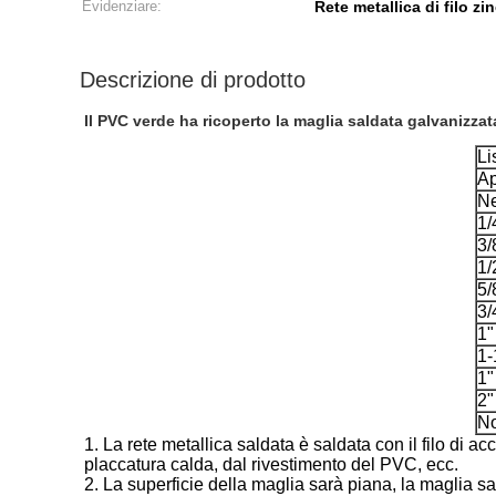
Evidenziare:
Rete metallica di filo zi
Descrizione di prodotto
Il PVC verde ha ricoperto la maglia saldata galvanizzat
Li
Ap
Ne
1/
3/
1/
5/
3/
1"
1-
1"
2"
No
1.
La rete metallica saldata è saldata con il filo di ac
placcatura calda, dal rivestimento del PVC, ecc.
2. La superficie della maglia sarà piana, la maglia sa