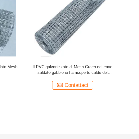
gabbia per
Cavo saldato galvanizzato di Mesh
il PVC ha 
Cages del
Construction Low Carbon Steel del cavo
Contattaci