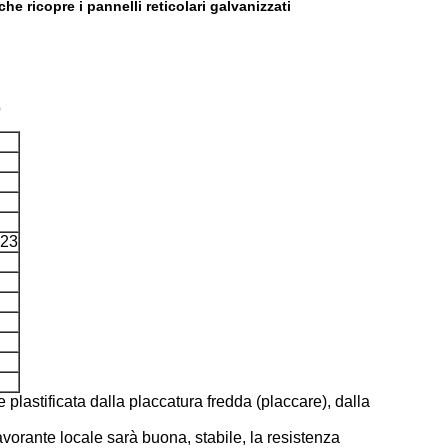
he ricopre i pannelli reticolari galvanizzati
0
,23
e plastificata dalla placcatura fredda (placcare), dalla
avorante locale sarà buona, stabile, la resistenza